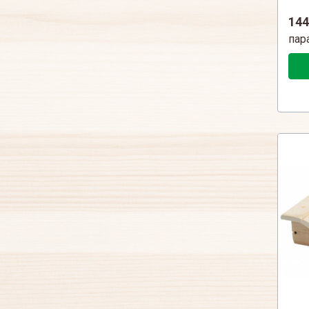
144
пар