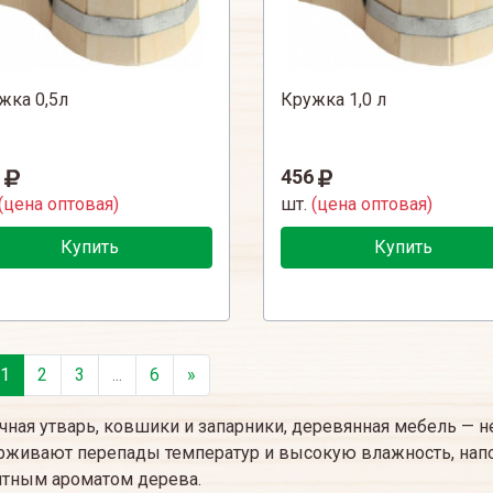
жка 0,5л
Кружка 1,0 л
456
(цена оптовая)
шт.
(цена оптовая)
Купить
Купить
1
2
3
...
6
»
чная утварь, ковшики и запарники, деревянная мебель — н
живают перепады температур и высокую влажность, напо
ятным ароматом дерева.