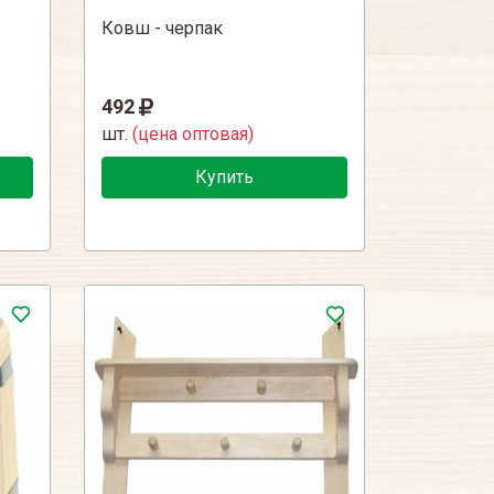
Ковш - черпак
492
шт.
(цена оптовая)
Купить