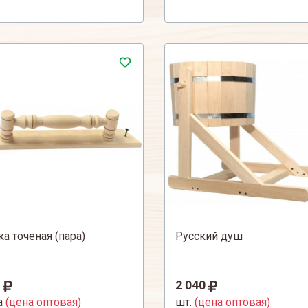
ка точеная (пара)
Русский душ
2 040
а
(цена оптовая)
шт.
(цена оптовая)