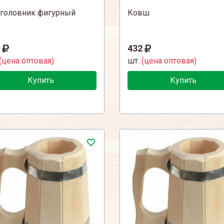
головник фигурный
Ковш
432
(цена оптовая)
шт.
(цена оптовая)
Купить
Купить