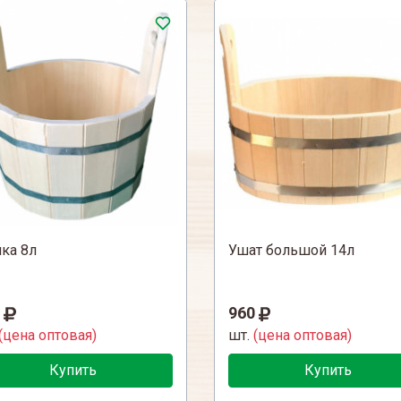
ка 8л
Ушат большой 14л
960
(цена оптовая)
шт.
(цена оптовая)
Купить
Купить