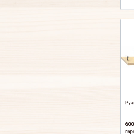
Руч
600
пар