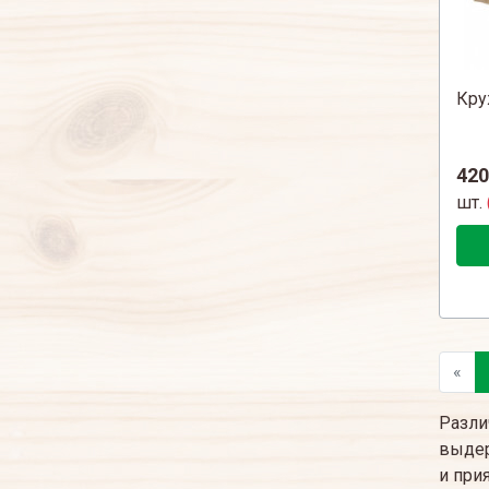
Кру
420
шт.
«
Разли
выдер
и при