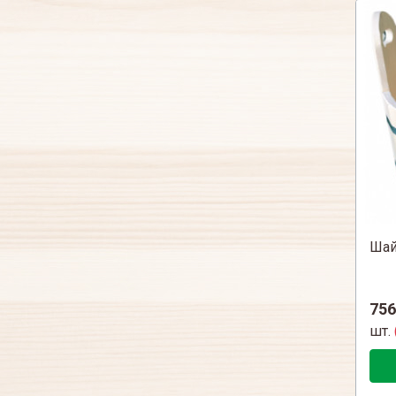
Шай
756
шт.