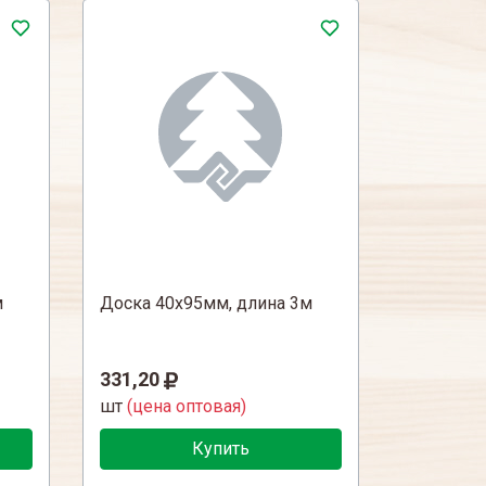
м
Доска 40х95мм, длина 3м
331,20
шт
(цена оптовая)
Купить