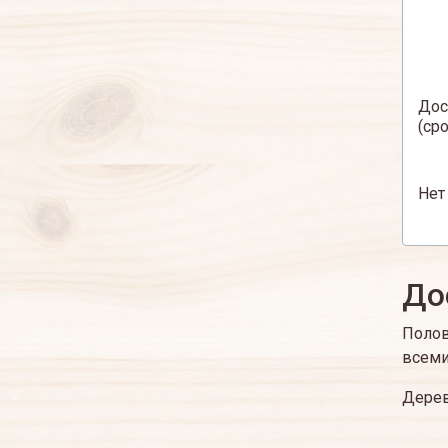
Дос
(ср
Нет
До
Полов
всеми
Дерев