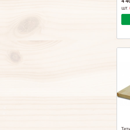
4 4
шт.
Тет