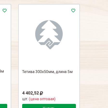
4м
Тетива 300х50мм, длина 5м
4 402,52
шт.
(цена оптовая)