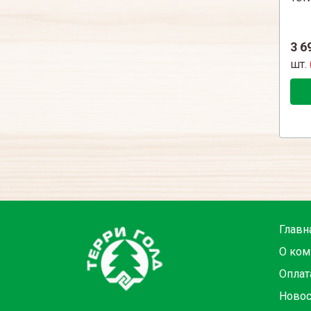
3 6
шт.
Главн
О ком
Оплат
Новос