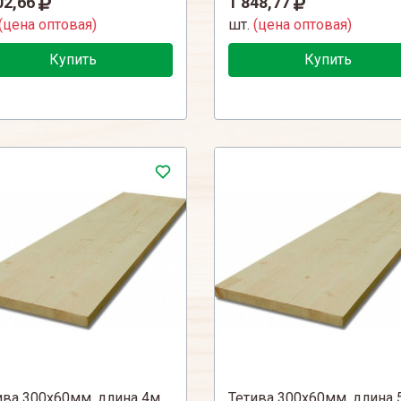
02,66
1 848,77
(цена оптовая)
шт.
(цена оптовая)
Купить
Купить
ива 300х60мм, длина 4м
Тетива 300х60мм, длина 