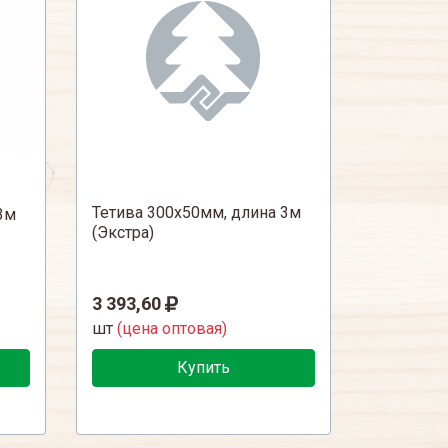
Тетива 300х50мм, длина 3м
3м
(Экстра)
3 393,60
шт
(цена оптовая)
Купить