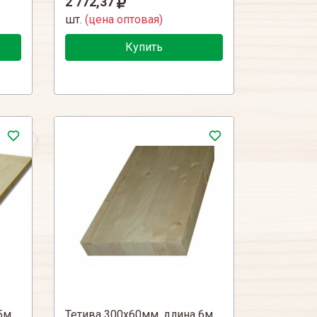
2 772,37
шт.
(цена оптовая)
Купить
5м
Тетива 300х60мм, длина 6м