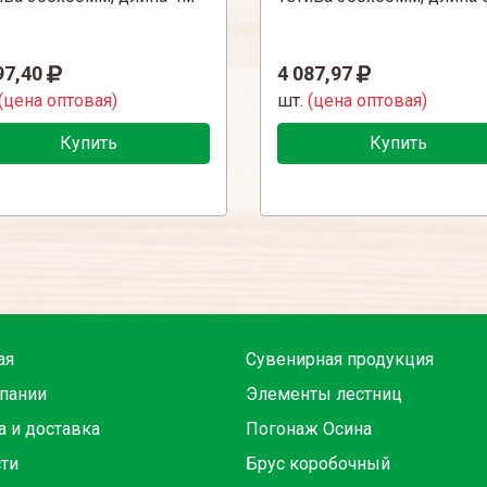
97,40
4 087,97
(цена оптовая)
шт.
(цена оптовая)
Купить
Купить
ая
Сувенирная продукция
пании
Элементы лестниц
а и доставка
Погонаж Осина
ти
Брус коробочный