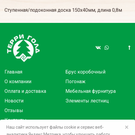
Ступенная/подоконная доска 150х40мм, длина 0,8м
Главная
Брус коробочный
О компании
Погонаж
Оплата и доставка
Мебельная фурнитура
Новости
Элементы лестниц
Отзывы
Контакты
×
Наш сайт использует файлы cookie и сервис веб-
аналитики Яндекс Метрика, чтобы улучшить работу
Товары в розницу на маркетплейсах: