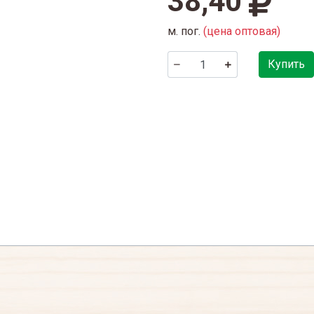
38,40
м. пог.
(цена оптовая)
Купить