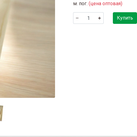
м. пог.
(цена оптовая)
Купить