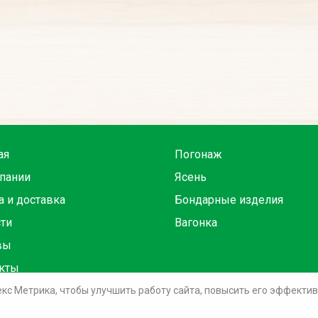
ая
Погонаж
пании
Ясень
а и доставка
Бондарные изделия
ти
Вагонка
вы
кты
екс Метрика, чтобы улучшить работу сайта, повысить его эффекти