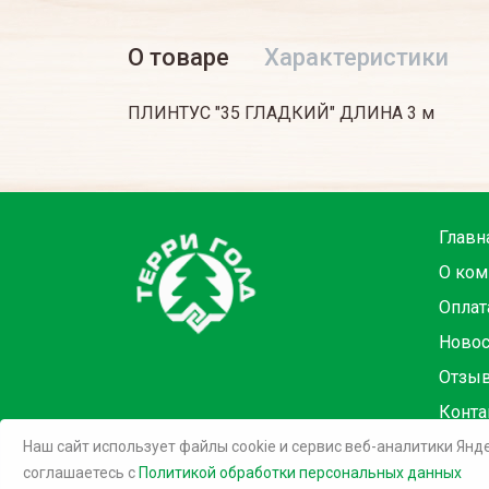
О товаре
Характеристики
ПЛИНТУС "35 ГЛАДКИЙ" ДЛИНА 3 м
Главн
О ком
Оплат
Новос
Отзы
Конта
Наш сайт использует файлы cookie и сервис веб-аналитики Янд
©
2026 Терри Голд
соглашаетесь c
Политикой обработки персональных данных