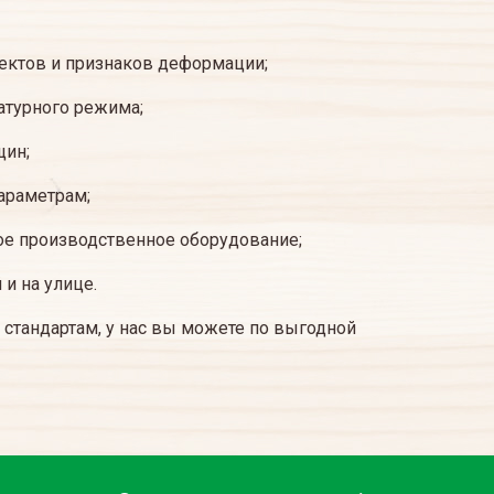
фектов и признаков деформации;
атурного режима;
щин;
араметрам;
ое производственное оборудование;
и на улице.
 стандартам, у нас вы можете по выгодной