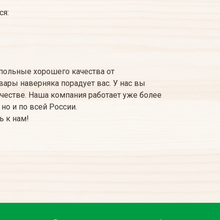
ся:
польные хорошего качества от
вары наверняка порадует вас. У нас вы
естве. Наша компания работает уже более
 но и по всей России.
ь к нам!